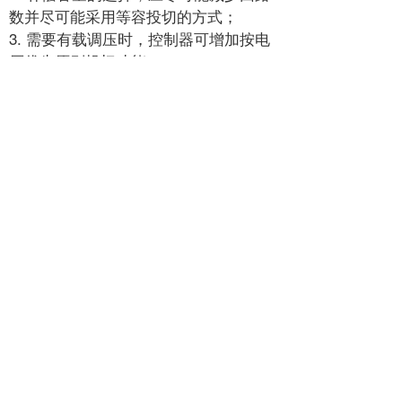
数并尽可能采用等容投切的方式；
3. 需要有载调压时，控制器可增加按电
压优先原则投切功能；
4. 电抗器仅用于限制涌流时，电抗率取
0.1% ～ 1.0%；用于抑制5、7 次及以上
谐波时，电抗率取4.5%~6%; 用于抑制3
次及以上的谐波时，
5. 电抗率取12 ～ 13%；
6. 投切开关可选用CEMCS 型永磁式电
容器专用投切开关；也可选用JCZ8 型高
压交流真空接触器；
7. 用户供电系统中无电容柜馈线开关
时，可增加进线开关柜；
8. 用户供电系统中有电容柜馈线开关
时，可根据用户要求增加隔离开关，形
成明显断点，便于检修。
开关柜技术数据